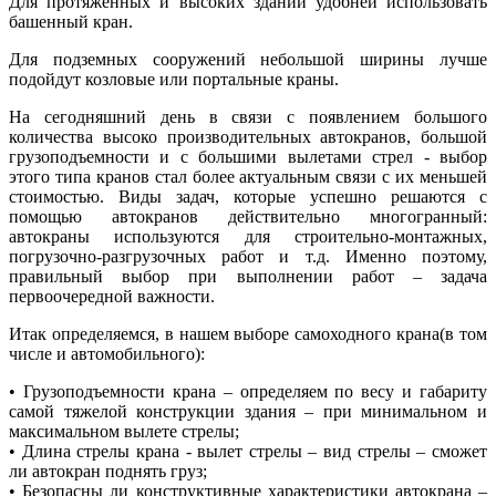
Для протяженных и высоких зданий удобней использовать
башенный кран.
Для подземных сооружений небольшой ширины лучше
подойдут козловые или портальные краны.
На сегодняшний день в связи с появлением большого
количества высоко производительных автокранов, большой
грузоподъемности и с большими вылетами стрел - выбор
этого типа кранов стал более актуальным связи с их меньшей
стоимостью. Виды задач, которые успешно решаются с
помощью автокранов действительно многогранный:
автокраны используются для строительно-монтажных,
погрузочно-разгрузочных работ и т.д. Именно поэтому,
правильный выбор при выполнении работ – задача
первоочередной важности.
Итак определяемся, в нашем выборе самоходного крана(в том
числе и автомобильного):
• Грузоподъемности крана – определяем по весу и габариту
самой тяжелой конструкции здания – при минимальном и
максимальном вылете стрелы;
• Длина стрелы крана - вылет стрелы – вид стрелы – сможет
ли автокран поднять груз;
• Безопасны ли конструктивные характеристики автокрана –